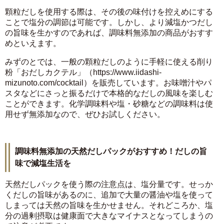
顆粒だしを使用する際は、その後の味付けを控えめにする
ことで塩分の調節は可能です。しかし、より減塩かつだし
の旨味を生かすのであれば、調味料無添加の商品がおすす
めといえます。
みずのとでは、一般の顆粒だしのように手軽に使える削り
粉「おだしカクテル」（https://www.iidashi-
mizunoto.com/cocktail）を販売しています。お味噌汁やパ
スタなどにさっと振るだけで本格的なだしの風味を楽しむ
ことができます。化学調味料や塩・砂糖などの調味料は使
用せず無添加なので、ぜひお試しください。
調味料無添加の天然だしパックがおすすめ！だしの旨
味で減塩生活を
天然だしパックを使う際の注意点は、塩分量です。せっか
くだしの旨味があるのに、追加で大量の醤油や塩を使って
しまっては天然の旨味を生かせません。それどころか、塩
分の過剰摂取は健康面で大きなマイナスとなってしまうの