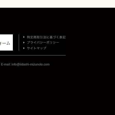
il: info@iidashi-mizunoto.com