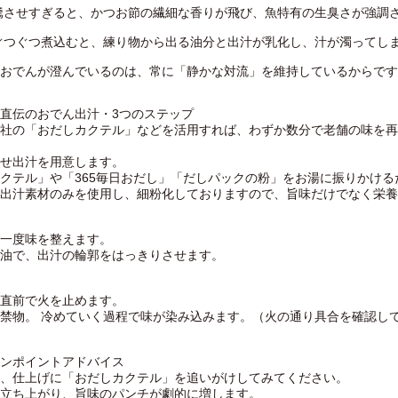
騰させすぎると、かつお節の繊細な香りが飛び、魚特有の生臭さが強調
ぐつぐつ煮込むと、練り物から出る油分と出汁が乳化し、汁が濁ってし
おでんが澄んでいるのは、常に「静かな対流」を維持しているからです
直伝のおでん出汁・3つのステップ
社の「おだしカクテル」などを活用すれば、わずか数分で老舗の味を再
せ出汁を用意します。
クテル」や「365毎日おだし」「だしパックの粉」をお湯に振りかける
出汁素材のみを使用し、細粉化しておりますので、旨味だけでなく栄養
一度味を整えます。
油で、出汁の輪郭をはっきりさせます。
直前で火を止めます。
禁物。 冷めていく過程で味が染み込みます。（火の通り具合を確認し
ンポイントアドバイス
、仕上げに「おだしカクテル」を追いがけしてみてください。
立ち上がり、旨味のパンチが劇的に増します。