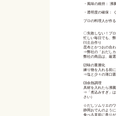
・風味の維持： 沸
・透明度の確保： 
プロの料理人が作る
〇失敗しない！プロ
忙しい毎日でも、弊
⑴土台作り
昆布とかつおの合わ
⇒弊社の「おだしカ
弊社の商品は、厳選
⑵味の重層化
練り物を入れる前に
⇒塩と少々の薄口醤
⑶余熱調理
具材を入れたら沸騰
⇒「煮込みすぎ」は
さい）
☆だしソムリエのワ
静岡おでんのように
食べる直前に香りが