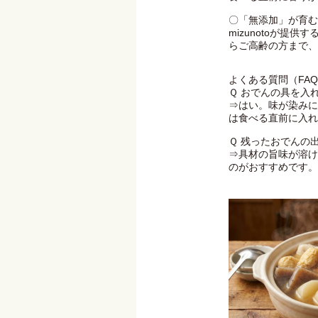
〇「無添加」が育む
mizunotoが提
らご高齢の方まで、
よくある質問（FA
Ｑ おでんの具を入
⇒はい。味が染みに
は食べる直前に入れ
Ｑ 残ったおでんの
⇒具材の旨味が溶け
のがおすすめです。